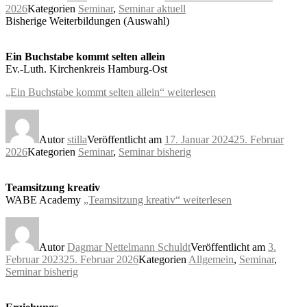
2026
Kategorien
Seminar
,
Seminar aktuell
Bisherige Weiterbildungen (Auswahl)
Ein Buchstabe kommt selten allein
Ev.-Luth. Kirchenkreis Hamburg-Ost
„Ein Buchstabe kommt selten allein“
weiterlesen
Autor
stilla
Veröffentlicht am
17. Januar 2024
25. Februar
2026
Kategorien
Seminar
,
Seminar bisherig
Teamsitzung kreativ
WABE Academy
„Teamsitzung kreativ“
weiterlesen
Autor
Dagmar Nettelmann Schuldt
Veröffentlicht am
3.
Februar 2023
25. Februar 2026
Kategorien
Allgemein
,
Seminar
,
Seminar bisherig