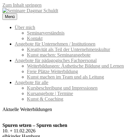
Zum Inhalt springen
Menü
Seminare Dagmar Schuldt
Seminarangebote für Unternehmen und pädagogisches Fachpersonal
– Kreativität & Kommunikation
Über mich
Seminarverständnis
Kontakt
Angebote für Unternehmen / Institutionen
Kreativität als Teil der Unternehmenskultur
Kunst machen: Seminarangebote
Angebote für pädagogisches Fachpersonal
Weiterbildungen: Ästhetische Bildung und Lernen
Freie Plätze Weiterbildung
Kunst machen im Team und als Leitung
Angebote für alle
Kursbeschreibung und Impressionen
Kursangebote | Termine
Kunst & Coaching
Aktuelle Weiterbildungen
Spuren setzen – Spuren suchen
10. + 11.02.2026
elbkinder Hamburg