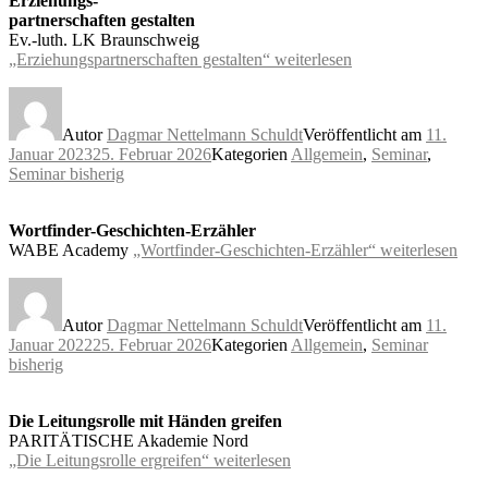
Erziehungs-
partnerschaften gestalten
Ev.-luth. LK Braunschweig
„Erziehungspartnerschaften gestalten“
weiterlesen
Autor
Dagmar Nettelmann Schuldt
Veröffentlicht am
11.
Januar 2023
25. Februar 2026
Kategorien
Allgemein
,
Seminar
,
Seminar bisherig
Wortfinder-Geschichten-Erzähler
WABE Academy
„Wortfinder-Geschichten-Erzähler“
weiterlesen
Autor
Dagmar Nettelmann Schuldt
Veröffentlicht am
11.
Januar 2022
25. Februar 2026
Kategorien
Allgemein
,
Seminar
bisherig
Die Leitungsrolle mit Händen greifen
PARITÄTISCHE Akademie Nord
„Die Leitungsrolle ergreifen“
weiterlesen