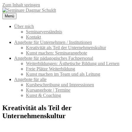
Zum Inhalt springen
Menü
Seminare Dagmar Schuldt
Seminarangebote für Unternehmen und pädagogisches Fachpersonal
– Kreativität & Kommunikation
Über mich
Seminarverständnis
Kontakt
Angebote für Unternehmen / Institutionen
Kreativität als Teil der Unternehmenskultur
Kunst machen: Seminarangebote
Angebote für pädagogisches Fachpersonal
Weiterbildungen: Ästhetische Bildung und Lernen
Freie Plätze Weiterbildung
Kunst machen im Team und als Leitung
Angebote für alle
Kursbeschreibung und Impressionen
Kursangebote | Termine
Kunst & Coaching
Kreativität als Teil der
Unternehmenskultur