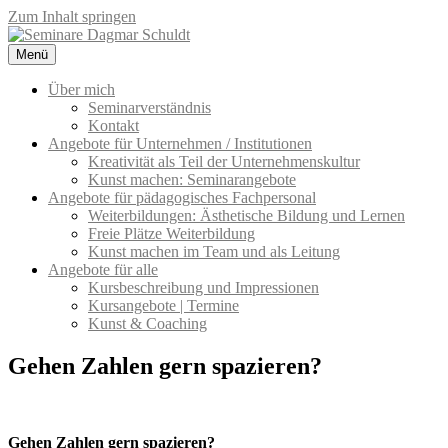
Zum Inhalt springen
Menü
Seminare Dagmar Schuldt
Seminarangebote für Unternehmen und pädagogisches Fachpersonal
– Kreativität & Kommunikation
Über mich
Seminarverständnis
Kontakt
Angebote für Unternehmen / Institutionen
Kreativität als Teil der Unternehmenskultur
Kunst machen: Seminarangebote
Angebote für pädagogisches Fachpersonal
Weiterbildungen: Ästhetische Bildung und Lernen
Freie Plätze Weiterbildung
Kunst machen im Team und als Leitung
Angebote für alle
Kursbeschreibung und Impressionen
Kursangebote | Termine
Kunst & Coaching
Gehen Zahlen gern spazieren?
Gehen Zahlen gern spazieren?