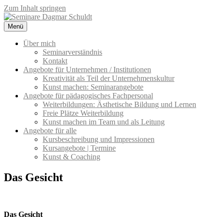
Zum Inhalt springen
Menü
Seminare Dagmar Schuldt
Seminarangebote für Unternehmen und pädagogisches Fachpersonal
– Kreativität & Kommunikation
Über mich
Seminarverständnis
Kontakt
Angebote für Unternehmen / Institutionen
Kreativität als Teil der Unternehmenskultur
Kunst machen: Seminarangebote
Angebote für pädagogisches Fachpersonal
Weiterbildungen: Ästhetische Bildung und Lernen
Freie Plätze Weiterbildung
Kunst machen im Team und als Leitung
Angebote für alle
Kursbeschreibung und Impressionen
Kursangebote | Termine
Kunst & Coaching
Das Gesicht
Das Gesicht