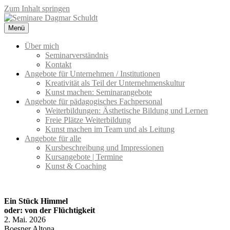
Zum Inhalt springen
Menü
Seminare Dagmar Schuldt
Seminarangebote für Unternehmen und pädagogisches Fachpersonal
– Kreativität & Kommunikation
Über mich
Seminarverständnis
Kontakt
Angebote für Unternehmen / Institutionen
Kreativität als Teil der Unternehmenskultur
Kunst machen: Seminarangebote
Angebote für pädagogisches Fachpersonal
Weiterbildungen: Ästhetische Bildung und Lernen
Freie Plätze Weiterbildung
Kunst machen im Team und als Leitung
Angebote für alle
Kursbeschreibung und Impressionen
Kursangebote | Termine
Kunst & Coaching
Ein Stück Himmel
oder: von der Flüchtigkeit
2. Mai. 2026
Boesner Altona