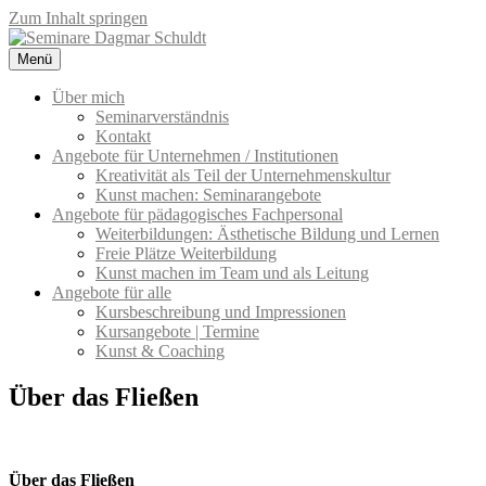
Zum Inhalt springen
Menü
Seminare Dagmar Schuldt
Seminarangebote für Unternehmen und pädagogisches Fachpersonal
– Kreativität & Kommunikation
Über mich
Seminarverständnis
Kontakt
Angebote für Unternehmen / Institutionen
Kreativität als Teil der Unternehmenskultur
Kunst machen: Seminarangebote
Angebote für pädagogisches Fachpersonal
Weiterbildungen: Ästhetische Bildung und Lernen
Freie Plätze Weiterbildung
Kunst machen im Team und als Leitung
Angebote für alle
Kursbeschreibung und Impressionen
Kursangebote | Termine
Kunst & Coaching
Über das Fließen
Über das Fließen